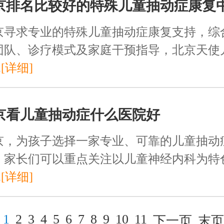
京排名比较好的特殊儿童抽动症康复
京寻求专业的特殊儿童抽动症康复支持，综
团队、诊疗模式及家庭干预指导，北京天使
.
[详细]
京看儿童抽动症什么医院好
京，为孩子选择一家专业、可靠的儿童抽动
，家长们可以重点关注以儿童神经内科为特
.
[详细]
1
2
3
4
5
6
7
8
9
10
11
下一页
末页