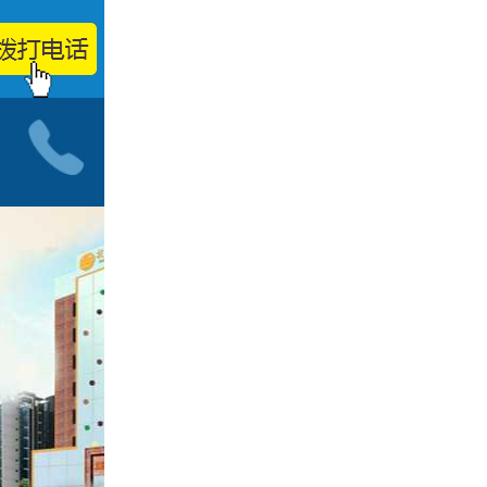
小儿神经科门诊
按病种
智力低下
脑发育迟缓
自闭症