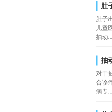
肚
肚子
儿童
抽动..
抽
对于
合诊
病专..