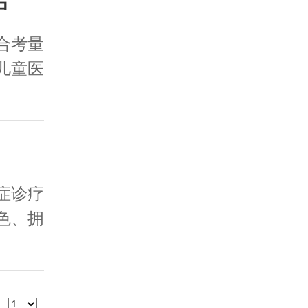
中
合考量
儿童医
症诊疗
色、拥