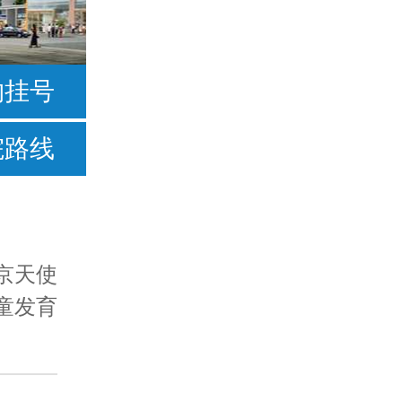
按症状
约挂号
不爱说话
院路线
常流口水
足外翻
手足徐动型
京天使
童发育