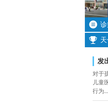
按症状
诊
活动过多
频繁眨
天
口齿不清
经常尿
说话晚
成绩差
发
对于
儿童
行为..