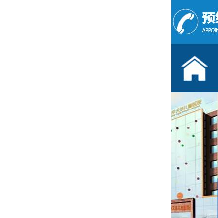
儿童发育行为科门诊
按病种
多动症
抽动症
语言障碍
遗尿症
自闭症
注意力