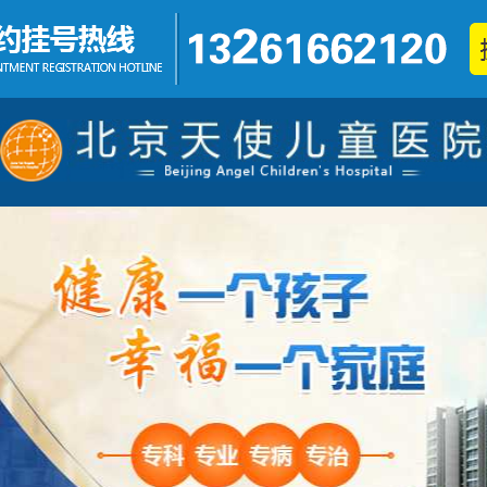
发育迟缓
矮小症
不集中