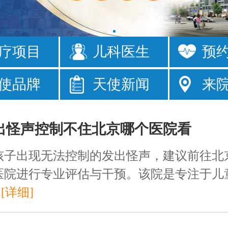
疗项目
儿科医生
预
眼
发育落后
使品牌
天使新闻
来
床
注意力短暂
出怪声控制不住北京哪个医院看
孩子出现无法控制的发出怪声，建议前往北
医院进行专业评估与干预。该院是专注于儿
.
[详细]