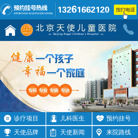
儿童发育行为科门诊
小儿神经
按病种
按病种
多动症
抽动症
发育迟缓
智力低下
语言障碍
遗尿症
矮小症
自闭症
注意力不集
智力发育
中
缓
癫痫
按症状
诊疗项目
儿科医生
预约挂号
活动过多
频繁眨眼
发育落后
按症状
天使品牌
天使新闻
来院路线