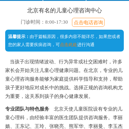
口齿不清
经常尿床
注意力短暂
不爱说话
北京有名的儿童心理咨询中心
说话晚
成绩差
常流口水
门诊时间：8:00-17:30
点击电话咨询
足外翻
温馨提示：
由于篇幅原因，很多内容不能详尽，如果您或者
手足徐动
您的家人需要疾病咨询，可
点击此处
进行沟通
当孩子出现情绪波动、行为异常或社交困难时，许多
家长会开始关注儿童心理健康问题。在北京，专业的儿
童心理咨询服务能够为家庭提供科学指导和支持，帮助
孩子更好地应对成长中的挑战。选择正规的咨询机构尤
为重要，这关系到孩子的身心健康发展。
专业团队与特色服务
北京天使儿童医院设有专业的儿
童心理科，由经验丰富的医生团队提供咨询服务。李丽
嫱、王东记、王玲、张晓亮、熊军华、李丽曼、李玉杰