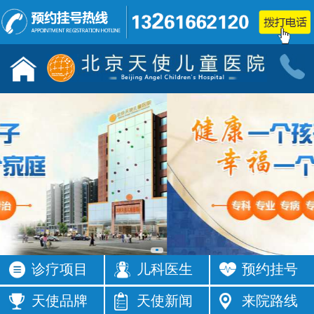
儿童发育行为科门诊
小儿神经
按病种
按病种
多动症
抽动症
发育迟缓
智力低下
语言障碍
遗尿症
矮小症
自闭症
注意力不集
智力发育
中
缓
癫痫
按症状
诊疗项目
儿科医生
预约挂号
活动过多
频繁眨眼
发育落后
按症状
天使品牌
天使新闻
来院路线