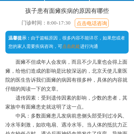
口齿不清
经常尿床
注意力短暂
不爱说话
孩子患有面瘫疾病的原因有哪些
说话晚
成绩差
常流口水
门诊时间：8:00-17:30
点击电话咨询
足外翻
温馨提示：
由于篇幅原因，很多内容不能详尽，如果您或者
手足徐动
您的家人需要疾病咨询，可
点击此处
进行沟通
面瘫不但成年人会发病，而且不少儿童也会得上面
瘫，给他们造成的影响是比较深远的，北京天使儿童医
院的医生告诉我们面瘫的病因有很多种，具体的内容就
仔细的阅读一下的文章。
遗传因素：受到遗传因素的影响，少数的患者，其
家族中有面瘫患史就这明了这一点。
中风：多数面瘫患儿发病前患侧头部受到过冷风、
冷水等刺激，如吹电扇、遇冷水等。当人体的抵抗力正
处在较低点时，遇冷后面神经血管发生了痉挛，导致面