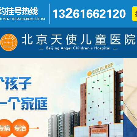
发育迟缓
矮小症
不集中