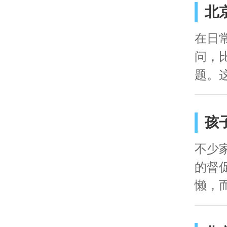
北
在日
问，
题。这.
孩
不少
的督
懒，而.