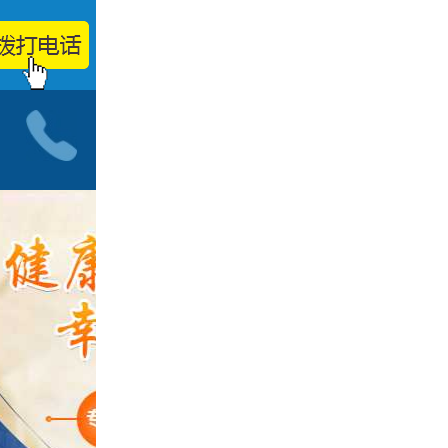
小儿神经科门诊
按病种
智力低下
脑发育迟缓
自闭症