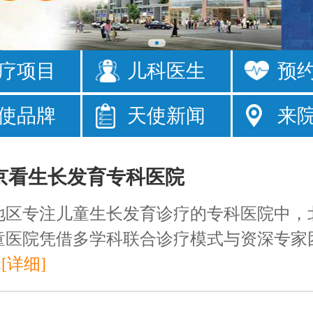
疗项目
儿科医生
预
眼
发育落后
使品牌
天使新闻
来
床
注意力短暂
京看生长发育专科医院
地区专注儿童生长发育诊疗的专科医院中，
童医院凭借多学科联合诊疗模式与资深专家
.
[详细]