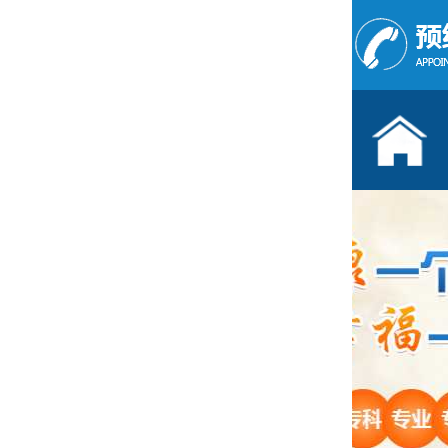
儿童发育行为科门诊
按病种
多动症
抽动症
语言障碍
遗尿症
自闭症
注意力