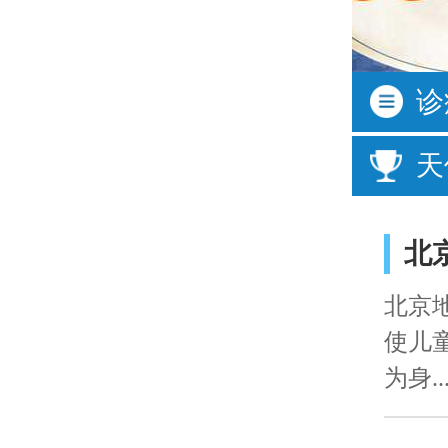
按症状
诊
活动过多
频繁眨
天
口齿不清
经常尿
说话晚
成绩差
北
北京
使儿
为身..