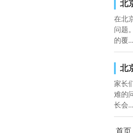
北
在北
问题
的覆..
北
家长
难的
长会..
首页