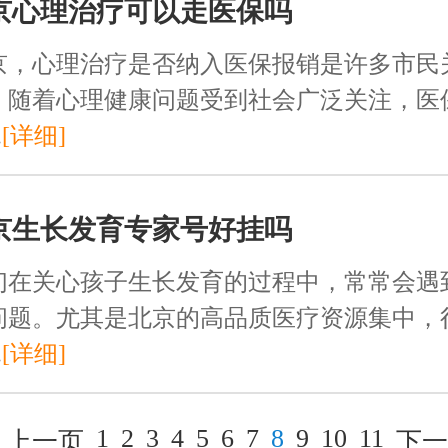
京心理治疗可以走医保吗
京，心理治疗是否纳入医保报销是许多市民
。随着心理健康问题受到社会广泛关注，医
.
[详细]
京生长发育专家号好挂吗
们在关心孩子生长发育的过程中，常常会遇
问题。尤其是北京的高品质医疗资源集中，
.
[详细]
1
2
3
4
5
6
7
8
9
10
11
上一页
下一