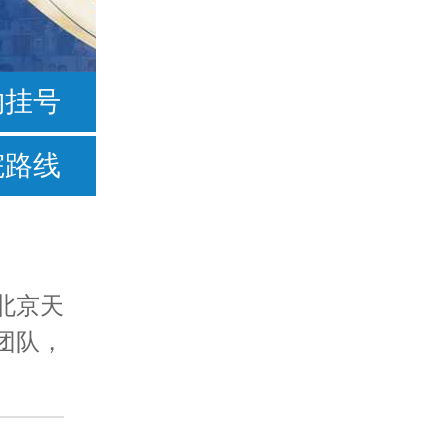
按症状
约挂号
不爱说话
院路线
常流口水
足外翻
手足徐动型
北京天
团队，