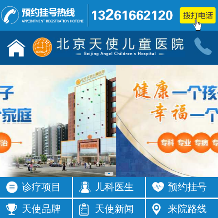
儿童发育行为科门诊
小儿神经
按病种
按病种
多动症
抽动症
发育迟缓
智力低下
语言障碍
遗尿症
矮小症
自闭症
注意力不集
智力发育
中
缓
癫痫
按症状
诊疗项目
儿科医生
预约挂号
活动过多
频繁眨眼
发育落后
按症状
天使品牌
天使新闻
来院路线